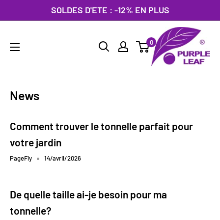
Passer
SOLDES D'ETE : -12% EN PLUS
au
PURPLE
contenu
0
LEAF
France
News
Comment trouver le tonnelle parfait pour
votre jardin
PageFly
14/avril/2026
De quelle taille ai-je besoin pour ma
tonnelle?