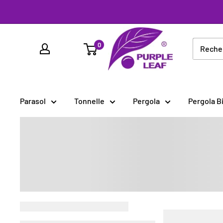
Passer
au
PURPLE
contenu
0
LEAF
France
Parasol
Tonnelle
Pergola
Pergola B