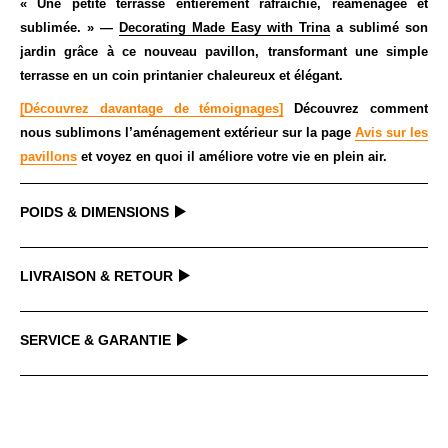
« Une petite terrasse entièrement rafraîchie, réaménagée et
sublimée. » —
Decorating Made Easy with Trina
a sublimé son
jardin grâce à ce nouveau pavillon, transformant une simple
terrasse en un coin printanier chaleureux et élégant.
[Découvrez davantage de témoignages]
Découvrez comment
nous sublimons l’aménagement extérieur sur la page
Avis sur les
pavillons
et voyez en quoi il améliore votre vie en plein air.
POIDS & DIMENSIONS
LIVRAISON & RETOUR
DIMENSIONS
3 m x 3,65 m
Délai d'expédition & délai de livraison
Dimensions du toit (centimètres)
299 x 363
SERVICE & GARANTIE
Nous expédions généralement les articles dans les 24 à 48 heures
Dimensions du socle (centimètres)
279 x 343
suivant la confirmation du paiement. (jours ouvrables)
Chers clients
Poids brut (kilogrammes)
144
En général, nous expédions via Fedex ou UPS, le délai de transit
nous garantissons que tous les articles que nous vendons ont
Nombre de crochets
3
moyen est d'environ 3 à 10 jours ouvrables.
subi des inspections strictes de contrôle qualité pour vous