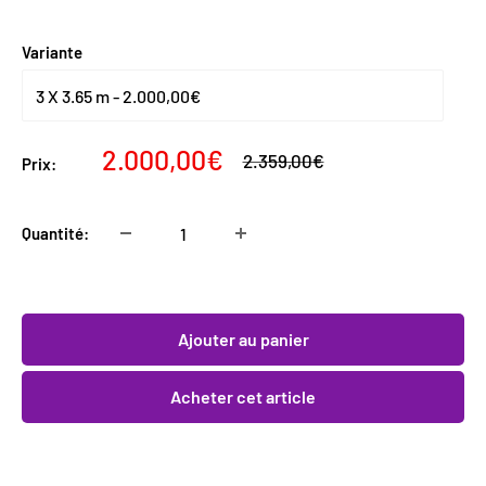
Variante
Prix
2.000,00€
Prix
2.359,00€
Prix:
normal
réduit
Quantité:
Ajouter au panier
Acheter cet article