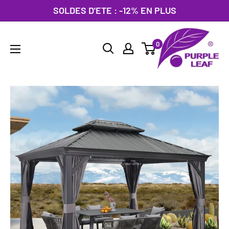
Passer
SOLDES D'ETE : -12% EN PLUS
au
PURPLE
contenu
0
LEAF
France