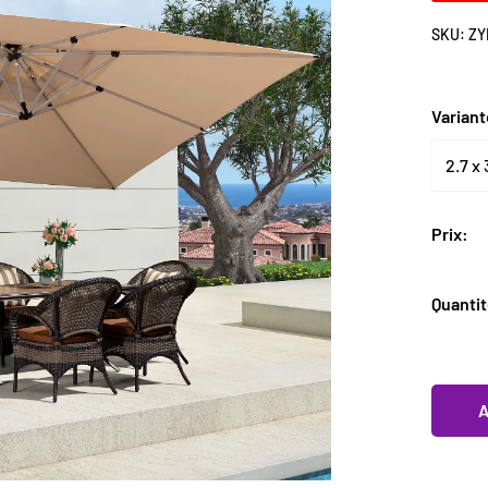
Ã
SKU:
ZY
Varian
Prix:
Quantit
A