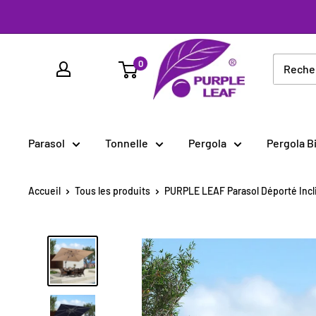
Passer
au
PURPLE
contenu
0
LEAF
France
Parasol
Tonnelle
Pergola
Pergola B
Accueil
Tous les produits
PURPLE LEAF Parasol Déporté Incli