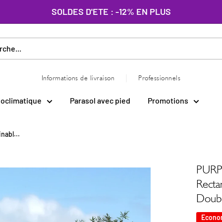
SOLDES D'ETE : -12% EN PLUS
|
Informations de livraison
Professionnels
ioclimatique
Parasol avec pied
Promotions
nabl...
PURPL
Rectan
Doubl
Econo