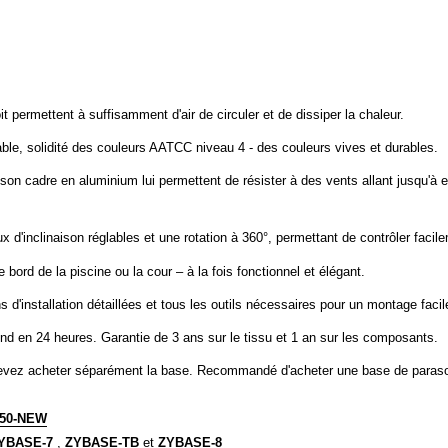
 permettent à suffisamment d'air de circuler et de dissiper la chaleur.
le, solidité des couleurs AATCC niveau 4 - des couleurs vives et durables.
son cadre en aluminium lui permettent de résister à des vents allant jusqu'
ux d'inclinaison réglables et une rotation à 360°, permettant de contrôler faci
le bord de la piscine ou la cour – à la fois fonctionnel et élégant.
s d'installation détaillées et tous les outils nécessaires pour un montage facil
ond en 24 heures. Garantie de 3 ans sur le tissu et 1 an sur les composants.
 devez acheter séparément la base. Recommandé d'acheter une base de paraso
150-NEW
YBASE-7
,
ZYBASE-TB
et
ZYBASE-8