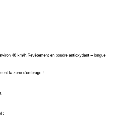
à environ 48 km/h.Revêtement en poudre antioxydant – longue
lement la zone d'ombrage !
e.
l :