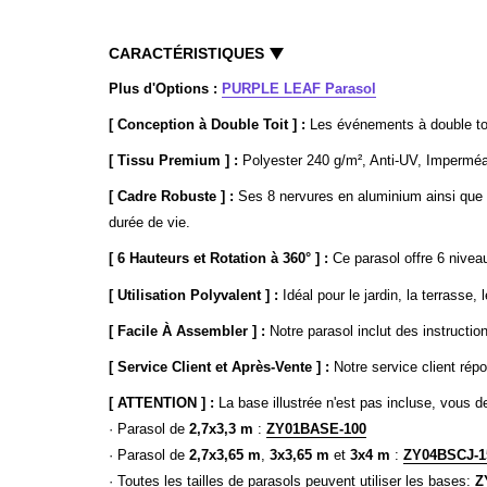
CARACTÉRISTIQUES
Plus d'Options :
PURPLE LEAF Parasol
[ Conception à Double Toit ] :
Les événements à double toit
[ Tissu Premium ] :
Polyester 240 g/m², Anti-UV, Imperméab
[ Cadre Robuste ] :
Ses 8 nervures en aluminium ainsi que 
durée de vie.
[ 6 Hauteurs et Rotation à 360° ] :
Ce parasol offre 6 nivea
[ Utilisation Polyvalent ] :
Idéal pour le jardin, la terrasse, 
[ Facile À Assembler ] :
Notre parasol inclut des instruction
[ Service Client et Après-Vente ] :
Notre service client rép
[ ATTENTION ] :
La base illustrée n'est pas incluse, vous
· Parasol de
2,7x3,3 m
:
ZY01BASE-100
· Parasol de
2,7x3,65 m
,
3x3,65 m
et
3x4 m
:
ZY04BSCJ-
· Toutes les tailles de parasols peuvent utiliser les bases:
Z