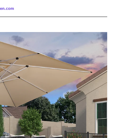
â
den.com