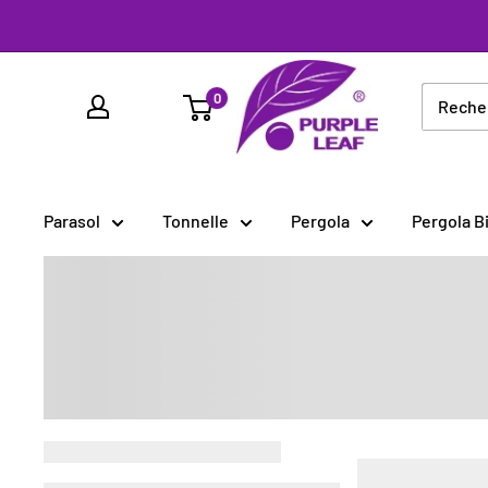
Passer
au
PURPLE
contenu
0
LEAF
France
Parasol
Tonnelle
Pergola
Pergola B