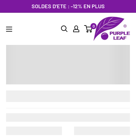
Passer
SOLDES D'ETE : -12% EN PLUS
au
PURPLE
contenu
0
LEAF
France