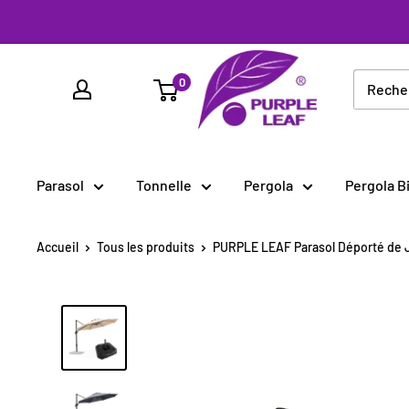
Passer
au
PURPLE
contenu
0
LEAF
France
Parasol
Tonnelle
Pergola
Pergola B
Accueil
Tous les produits
PURPLE LEAF Parasol Déporté de J