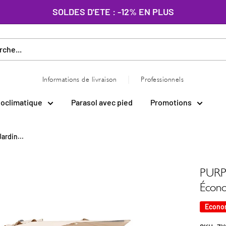
SOLDES D'ETE : -12% EN PLUS
|
Informations de livraison
Professionnels
ioclimatique
Parasol avec pied
Promotions
ardin...
PURPL
Écono
Econo