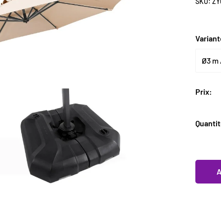
Ã
SKU:
ZY
Varian
Prix:
Quantit
A