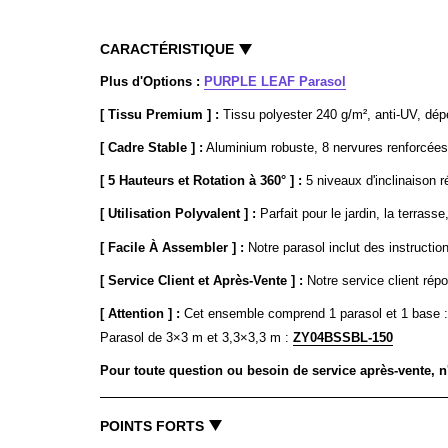
CARACTÉRISTIQUE
Plus d'Options :
PURPLE LEAF Parasol
[ Tissu Premium ] :
Tissu polyester 240 g/m², anti-UV, déper
[ Cadre Stable ] :
Aluminium robuste, 8 nervures renforcées,
[ 5 Hauteurs et Rotation à 360° ] :
5 niveaux d'inclinaison r
[ Utilisation Polyvalent ] :
Parfait pour le jardin, la terrass
[ Facile À Assembler ] :
Notre parasol inclut des instruction
[ Service Client et Après-Vente ] :
Notre service client rép
[ Attention ] :
Cet ensemble comprend 1 parasol et 1 base :
Parasol de 3×3 m et 3,3×3,3 m :
ZY04BSSBL-150
Pour toute question ou besoin de service après-vente, n
POINTS FORTS