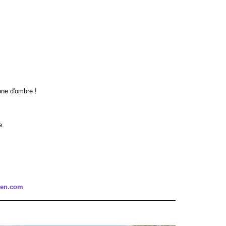
one d'ombre !
e.
den.com