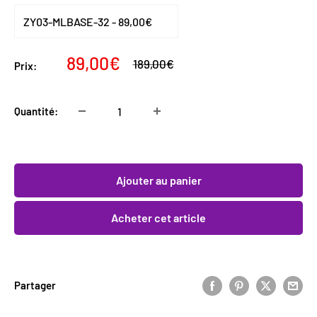
Prix
89,00€
Prix
189,00€
Prix:
normal
réduit
Quantité:
Ajouter au panier
Acheter cet article
Partager