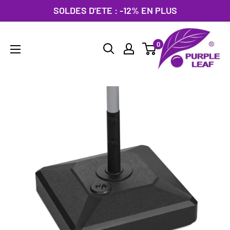
Passer
SOLDES D'ETE : -12% EN PLUS
au
PURPLE
contenu
0
LEAF
France