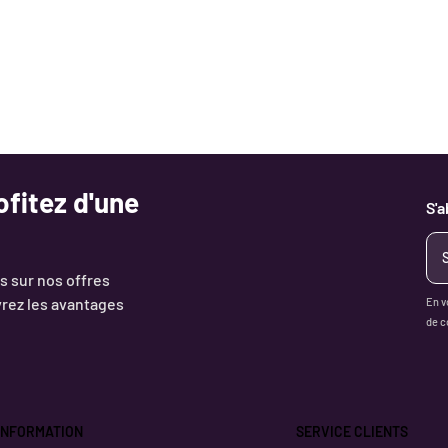
fitez d'une
S'
s sur nos offres
rez les avantages
En v
de c
INFORMATION
SERVICE CLIENTS