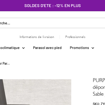
SOLDES D'ETE : -12% EN PLUS
|
Informations de livraison
Professionnels
ioclimatique
Parasol avec pied
Promotions
 Par...
PURPL
dépor
Sable
SKU:
ZY