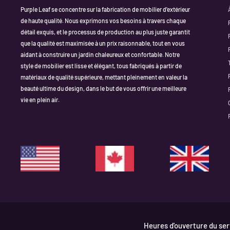
Purple Leaf se concentre sur la fabrication de mobilier d'extérieur
de haute qualité. Nous exprimons vos besoins à travers chaque
détail exquis, et le processus de production au plus juste garantit
que la qualité est maximisée à un prix raisonnable, tout en vous
aidant à construire un jardin chaleureux et confortable. Notre
style de mobilier est lisse et élégant, tous fabriqués à partir de
matériaux de qualité supérieure, mettant pleinement en valeur la
beauté ultime du design, dans le but de vous offrir une meilleure
vie en plein air.
Heures d'ouverture du serv