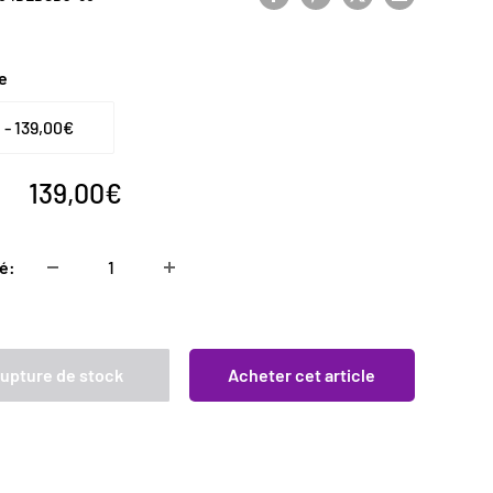
te
Prix
139,00€
réduit
é:
upture de stock
Acheter cet article