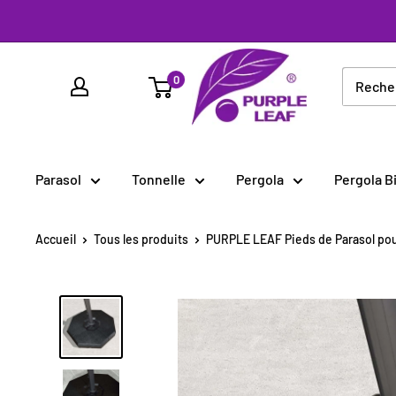
Passer
au
PURPLE
contenu
0
LEAF
France
Parasol
Tonnelle
Pergola
Pergola B
Accueil
Tous les produits
PURPLE LEAF Pieds de Parasol pour