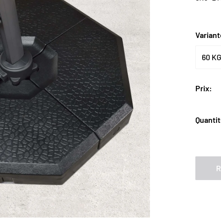
Ã
Varian
Prix:
Quantit
R