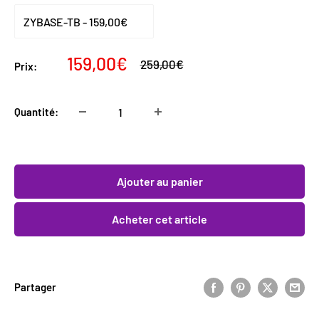
Prix
159,00€
Prix
259,00€
Prix:
normal
réduit
Quantité:
Ajouter au panier
Acheter cet article
Partager