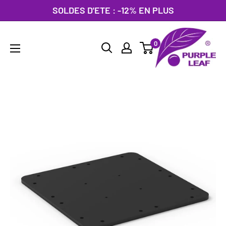
Passer
SOLDES D'ETE : -12% EN PLUS
au
PURPLE
contenu
0
LEAF
France