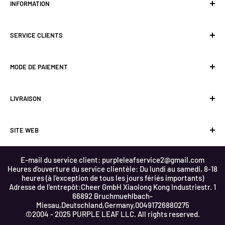
INFORMATION
d'extérieur de haute qualité. Nous exprimons vos besoins à
travers chaque détail exquis, et le processus de production
À propos de la Purple Leaf
au plus juste garantit que la qualité est maximisée à un prix
SERVICE CLIENTS
Politique de confidentialité
raisonnable, tout en vous aidant à construire un jardin
Politique d'expédition
Nous contacter
chaleureux et confortable. Notre style de mobilier est lisse
MODE DE PAIEMENT
Politique de coupons
FAQ
et élégant, tous fabriqués à partir de matériaux de qualité
Termes et conditions
Méthodes de payement
supérieure, mettant pleinement en valeur la beauté ultime
LIVRAISON
Politique de retour
Blog
du design, dans le but de vous offrir une meilleure vie en
Politique de remboursement
Rétractation
plein air.
SITE WEB
Conditions d'utilisation
Retours et annulations
Retours & remboursements
E-mail du service client:
purpleleafservice2@gmail.com
Heures d'ouverture du service clientèle: Du lundi au samedi, 8-18
United States
Canada
heures (à l'exception de tous les jours fériés importants)
Adresse de l'entrepôt:Cheer GmbH Xiaolong Kong Industriestr. 1
66892 Bruchmuehlbach-
United Kingdom
Germany
Miesau,Deutschland,Germany,00491726880275
©2004 - 2025 PURPLE LEAF LLC. All rights reserved.
France
Netherlands