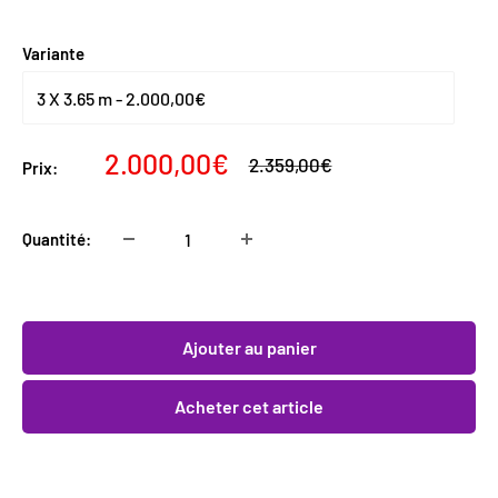
Variante
Prix
2.000,00€
Prix
2.359,00€
Prix:
normal
réduit
Quantité:
Ajouter au panier
Acheter cet article