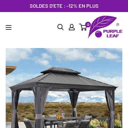
Passer
SOLDES D'ETE : -12% EN PLUS
au
PURPLE
contenu
0
LEAF
France