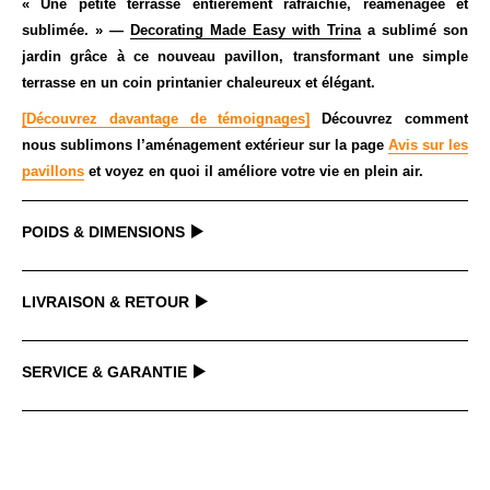
« Une petite terrasse entièrement rafraîchie, réaménagée et
sublimée. » —
Decorating Made Easy with Trina
a sublimé son
jardin grâce à ce nouveau pavillon, transformant une simple
terrasse en un coin printanier chaleureux et élégant.
[Découvrez davantage de témoignages]
Découvrez comment
nous sublimons l’aménagement extérieur sur la page
Avis sur les
pavillons
et voyez en quoi il améliore votre vie en plein air.
POIDS & DIMENSIONS
LIVRAISON & RETOUR
DIMENSIONS
3 m x 3,65 m
Délai d'expédition & délai de livraison
Dimensions du toit (centimètres)
299 x 363
SERVICE & GARANTIE
Nous expédions généralement les articles dans les 24 à 48 heures
Dimensions du socle (centimètres)
279 x 343
suivant la confirmation du paiement. (jours ouvrables)
Chers clients
Poids brut (kilogrammes)
144
En général, nous expédions via Fedex ou UPS, le délai de transit
nous garantissons que tous les articles que nous vendons ont
Nombre de crochets
3
moyen est d'environ 3 à 10 jours ouvrables.
subi des inspections strictes de contrôle qualité pour vous