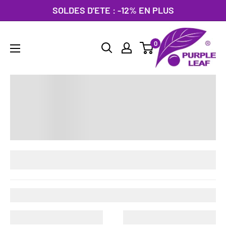
Passer
SOLDES D'ETE : -12% EN PLUS
au
PURPLE
contenu
0
LEAF
France