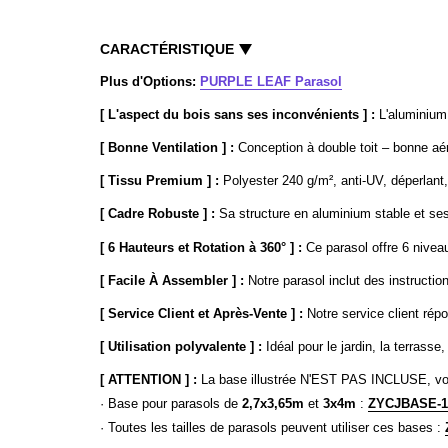
CARACTÉRISTIQUE
Plus d'Options:
PURPLE LEAF Parasol
[ L'aspect du bois sans ses inconvénients ] :
L'aluminium 
[ Bonne Ventilation ] :
Conception à double toit – bonne aéra
[ Tissu Premium ] :
Polyester 240 g/m², anti-UV, déperlant
[ Cadre Robuste ] :
Sa structure en aluminium stable et ses
[ 6 Hauteurs et Rotation à 360° ] :
Ce parasol offre 6 nivea
[ Facile À Assembler ] :
Notre parasol inclut des instructio
[ Service Client et Après-Vente ] :
Notre service client rép
[ Utilisation polyvalente ] :
Idéal pour le jardin, la terrasse
[ ATTENTION ] :
La base illustrée N'EST PAS INCLUSE, vo
· Base pour parasols de
2,7x3,65m
et
3x4m
:
ZYCJBASE-
· Toutes les tailles de parasols peuvent utiliser ces bases :