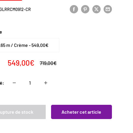
GLRRCM0912-CR
te
Prix
549,00€
Prix
719,00€
normal
réduit
é:
upture de stock
Acheter cet article