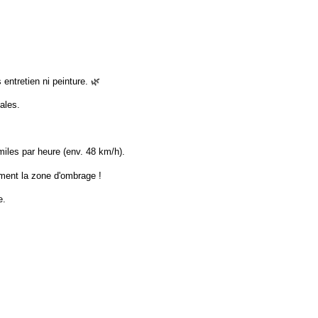
 entretien ni peinture. 🌿
ales.
miles par heure (env. 48 km/h).
lement la zone d'ombrage !
e.