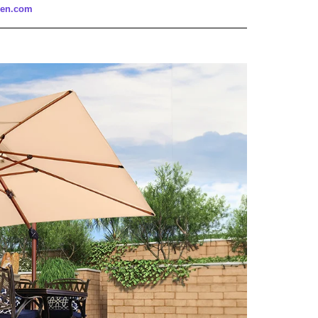
â
den.com