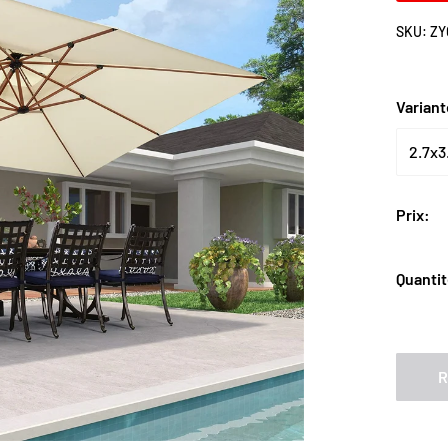
Ã
SKU:
ZY
Varian
Prix:
Quantit
R