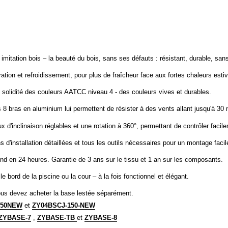
imitation bois – la beauté du bois, sans ses défauts : résistant, durable, sans
tion et refroidissement, pour plus de fraîcheur face aux fortes chaleurs estiv
, solidité des couleurs AATCC niveau 4 - des couleurs vives et durables.
 8 bras en aluminium lui permettent de résister à des vents allant jusqu'à 30 
ux d'inclinaison réglables et une rotation à 360°, permettant de contrôler faci
ns d'installation détaillées et tous les outils nécessaires pour un montage facil
ond en 24 heures. Garantie de 3 ans sur le tissu et 1 an sur les composants.
, le bord de la piscine ou la cour – à la fois fonctionnel et élégant.
us devez acheter la base lestée séparément.
150NEW
et
ZY04BSCJ-150-NEW
ZYBASE-7
,
ZYBASE-TB
et
ZYBASE-8