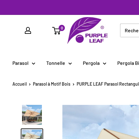
Passer
au
PURPLE
contenu
0
LEAF
France
Parasol
Tonnelle
Pergola
Pergola B
Accueil
Parasol à Motif Bois
PURPLE LEAF Parasol Rectangula