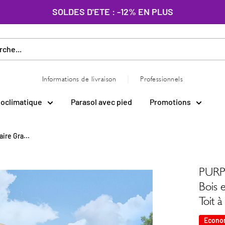
SOLDES D'ETE : -12% EN PLUS
|
Informations de livraison
Professionnels
ioclimatique
Parasol avec pied
Promotions
ire Gra...
PURPL
Bois 
Toit 
Econo