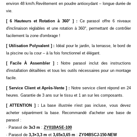
environ 48 km/h.Revêtement en poudre antioxydant – longue durée de
vie.
[ 6 Hauteurs et Rotation à 360° ] :
Ce parasol offre 6 niveaux
d'inclinaison réglables et une rotation à 360°, permettant de contrôler
facilement la zone d'ombrage !
[ Utilisation Polyvalent ] :
Idéal pour le jardin, la terrasse, le bord de
la piscine ou la cour – à la fois fonctionnel et élégant.
[ Facile À Assembler ] :
Notre parasol inclut des instructions
d'installation détaillées et tous les outils nécessaires pour un montage
facile.
[ Service Client et Après-Vente ] :
Notre service client répond en 24
heures. Garantie de 3 ans sur le tissu et 1 an sur les composants.
[ ATTENTION ] :
La base illustrée n'est pas incluse, vous devez
acheter séparément la base. Recommandé d'acheter une base de
parasol :
· Parasol de
3x3 m
:
ZY01BASE-100
· Parasol de
3,3×3,3 m
et
3,65x3,65 m
:
ZY04BSCJ-150-NEW