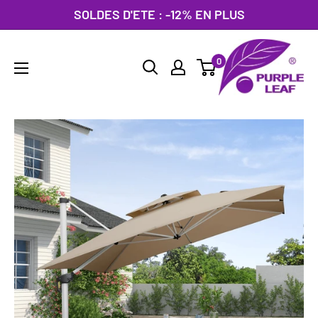
Passer
SOLDES D'ETE : -12% EN PLUS
au
PURPLE
contenu
0
LEAF
France