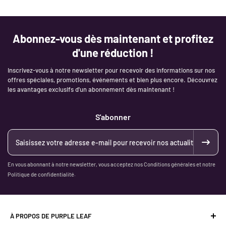
retour que nous vous avons fournie sur le colis et envoyez-le à
l'adresse que notre service clientèle vous a communiquée.
(3)
Votre colis sera renvoyé à: Industriestr. 1，66892
Abonnez-vous dès maintenant et profitez
Bruchmuehlbach-Miesau，Germany
d'une réduction !
4.Procédure de remboursement et d'indemnisation
Inscrivez-vous à notre newsletter pour recevoir des informations sur nos
(1)
Les remboursements par Paypal peuvent prendre jusqu'à 24
offres spéciales, promotions, événements et bien plus encore. Découvrez
heures avant d'être traités et affichés sur votre compte.
les avantages exclusifs d'un abonnement dès maintenant !
(2)
Les remboursements par carte de crédit prennent entre 7 et 14
S'abonner
jours ouvrables avant d'apparaître sur votre compte. Ce délai dépend
exclusivement de la société émettrice de votre carte de crédit et des
éventuels intermédiaires.
Remarque :
Le prix des produits sur notre site variera en fonction des
En vous abonnant à notre newsletter, vous acceptez nos Conditions générales et notre
coûts, et nous ne rembourserons pas toute différence causée par
Politique de confidentialité.
cela.
À PROPOS DE PURPLE LEAF