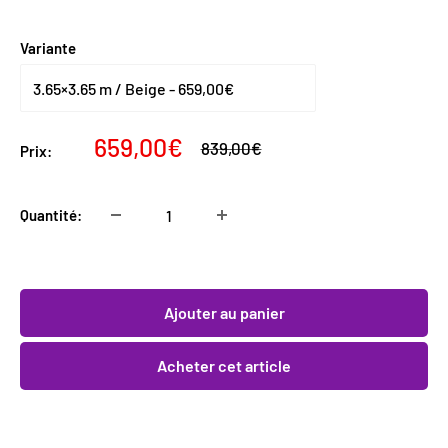
Variante
Prix
659,00€
Prix
839,00€
Prix:
normal
réduit
Quantité:
Ajouter au panier
Acheter cet article